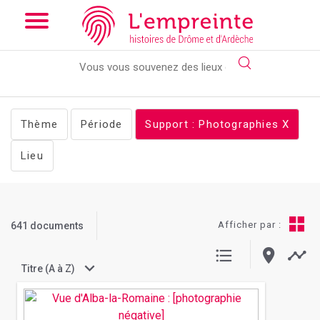
Array ( [slug] => documents [support] => photographies [pg] =>
12 )
// Add the new slick-theme.css if you want the default
styling
Thème
Période
Support : Photographies
X
Lieu
Afficher par :
641 documents
Titre (A à Z)