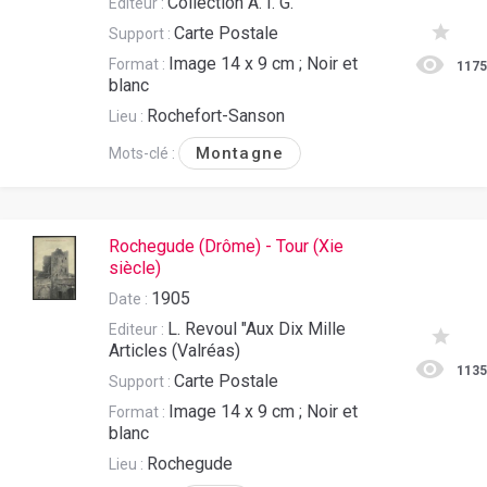
Collection A. I. G.
Editeur :
Carte Postale
Support :
Image 14 x 9 cm ; Noir et
Format :
117
blanc
Rochefort-Sanson
Lieu :
Montagne
Mots-clé :
Rochegude (Drôme) - Tour (Xie
siècle)
1905
Date :
L. Revoul "Aux Dix Mille
Editeur :
Articles (Valréas)
113
Carte Postale
Support :
Image 14 x 9 cm ; Noir et
Format :
blanc
Rochegude
Lieu :