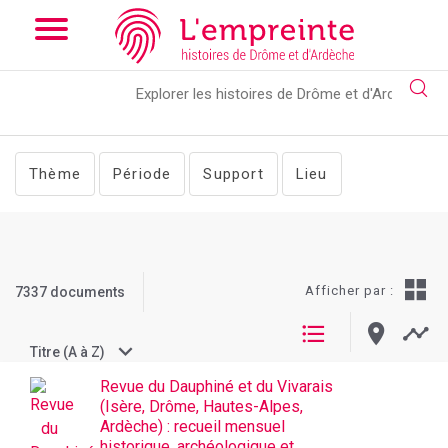
Array ( [slug] => documentslist [pg] => 116 )
// Add the new
slick-theme.css if you want the default styling
Thème
Période
Support
Lieu
Afficher par :
7337 documents
Titre (A à Z)
Revue du Dauphiné et du Vivarais
(Isère, Drôme, Hautes-Alpes,
Ardèche) : recueil mensuel
historique, archéologique et