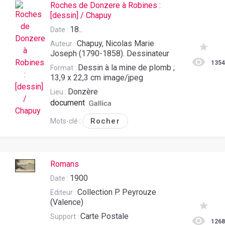
Roches de Donzere à Robines :
[dessin] / Chapuy
18..
Date :
Chapuy, Nicolas Marie
Auteur :
Joseph (1790-1858). Dessinateur
135
Dessin à la mine de plomb ;
Format :
13,9 x 22,3 cm image/jpeg
Donzère
Lieu :
document
Rocher
Mots-clé :
Romans
1900
Date :
Collection P. Peyrouze
Editeur :
(Valence)
Carte Postale
Support :
126