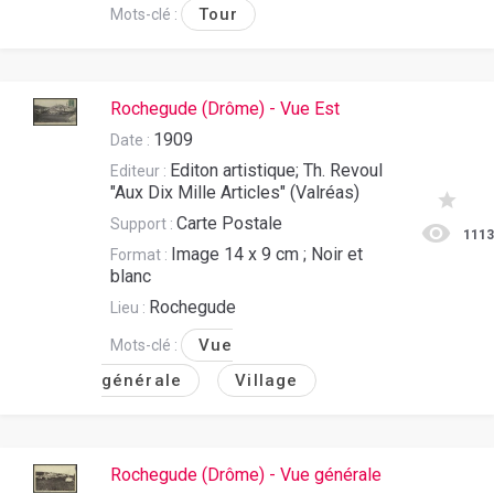
Tour
Mots-clé :
Rochegude (Drôme) - Vue Est
1909
Date :
Editon artistique; Th. Revoul
Editeur :
"Aux Dix Mille Articles" (Valréas)
Carte Postale
Support :
111
Image 14 x 9 cm ; Noir et
Format :
blanc
Rochegude
Lieu :
Vue
Mots-clé :
générale
Village
Rochegude (Drôme) - Vue générale