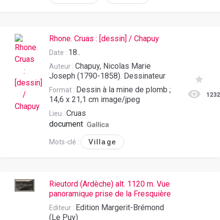
Rhone. Cruas : [dessin] / Chapuy
18..
Date :
Chapuy, Nicolas Marie
Auteur :
Joseph (1790-1858). Dessinateur
Dessin à la mine de plomb ;
Format :
123
14,6 x 21,1 cm image/jpeg
Cruas
Lieu :
document
Village
Mots-clé :
Rieutord (Ardèche) alt. 1120 m. Vue
panoramique prise de la Fresquière
Edition Margerit-Brémond
Editeur :
(Le Puy)