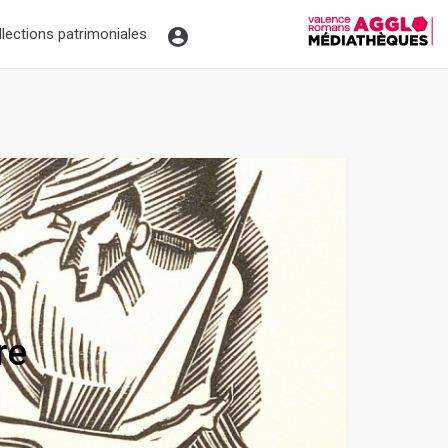
tyling
llections patrimoniales
re