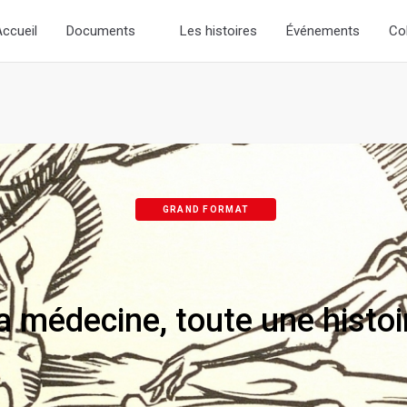
stoire- )
// Add the new slick-theme.css if you want the default s
ccueil
Documents
Les histoires
Événements
Co
GRAND FORMAT
a médecine, toute une histoi