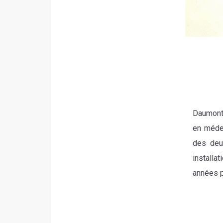
Daumont 
en médec
des deu
installa
années p