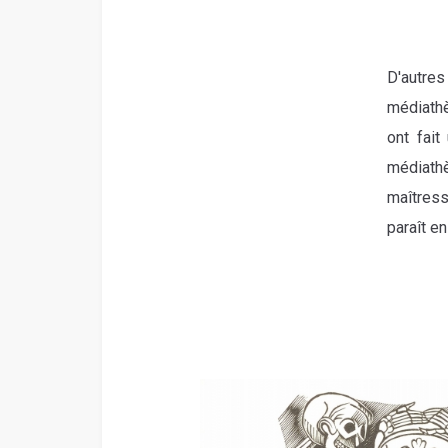
D'autre
médiathè
ont fait
médiat
maîtress
paraît e