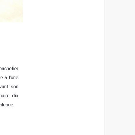
bachelier
é à l’une
vant son
haire dix
alence.