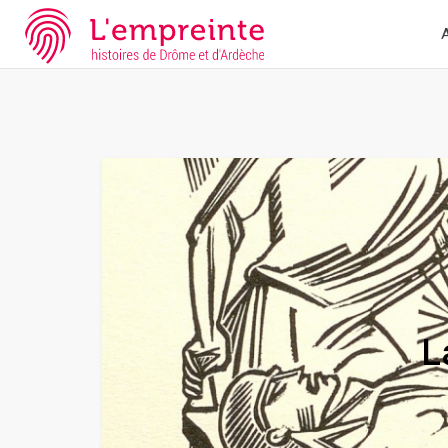
Array ( [slug] => parcoursd [slugex] => la-medecine-toute-une-hi
A
L