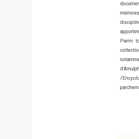
documen
mémoires
discipl
apporten
Parmi t
collecti
notamme
d’Arnul
l’Encycl
parchemi