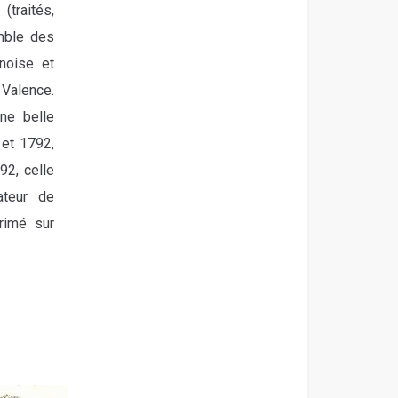
traités,
emble des
noise et
 Valence.
ne belle
 et 1792,
2, celle
ateur de
rimé sur